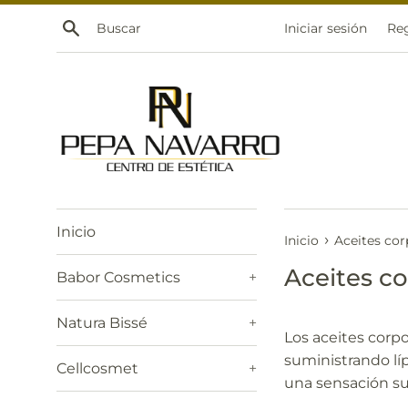
Ir
Buscar
Iniciar sesión
Reg
directamente
al
contenido
Inicio
›
Inicio
Aceites cor
Aceites co
Babor Cosmetics
+
Natura Bissé
+
Los aceites corpo
suministrando lípi
Cellcosmet
+
una sensación su