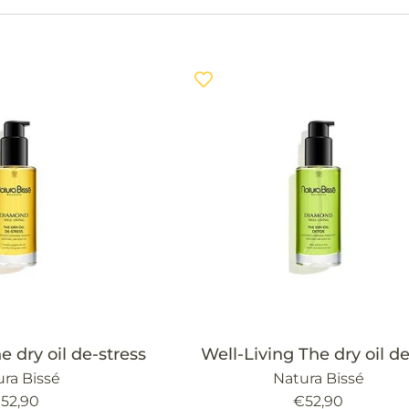
e dry oil de-stress
Well-Living The dry oil d
ra Bissé
Natura Bissé
recio
Precio
52,90
€52,90