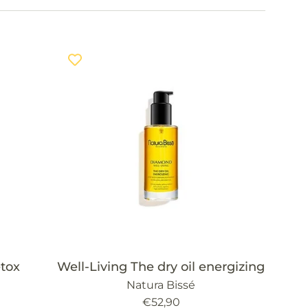
etox
Well-Living The dry oil energizing
Natura Bissé
Precio
€52,90