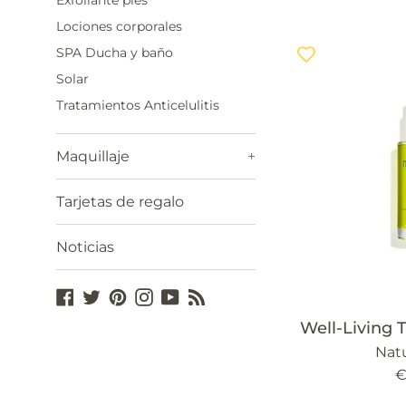
Exfoliante pies
h
Lociones corporales
SPA Ducha y baño
Solar
Tratamientos Anticelulitis
Maquillaje
+
Tarjetas de regalo
Noticias
Facebook
Twitter
Pinterest
Instagram
YouTube
Blog
Well-Living T
Natu
P
€
h