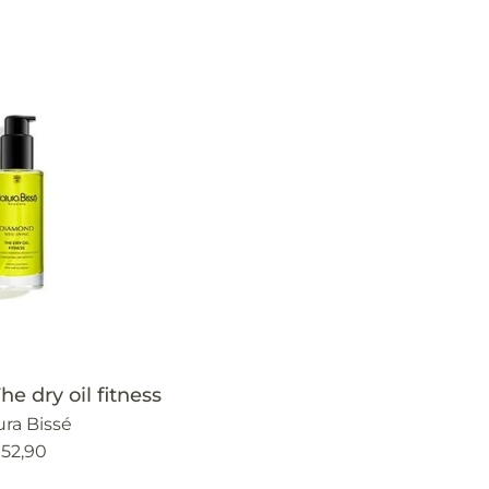
abitual
habitual
he dry oil fitness
ra Bissé
recio
52,90
abitual