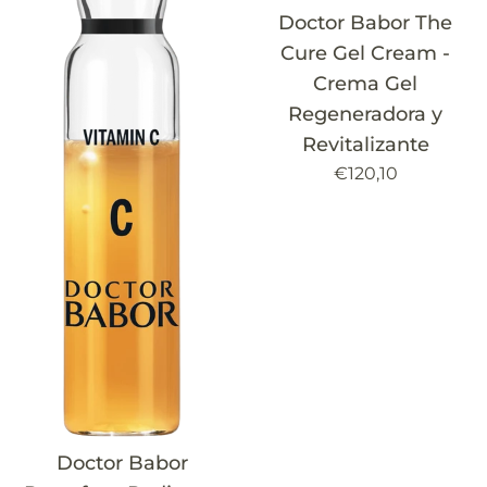
Doctor Babor The
Cure Gel Cream -
Crema Gel
Regeneradora y
Revitalizante
Precio
€120,10
habitual
Doctor Babor