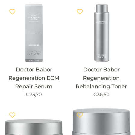
Doctor Babor
Doctor Babor
Regeneration ECM
Regeneration
Repair Serum
Rebalancing Toner
Precio
Precio
€73,70
€36,50
habitual
habitual