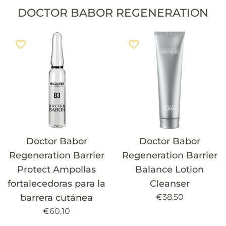
DOCTOR BABOR REGENERATION
Doctor Babor
Doctor Babor
Regeneration Barrier
Regeneration Barrier
Protect Ampollas
Balance Lotion
fortalecedoras para la
Cleanser
Precio
barrera cutánea
€38,50
habitual
Precio
€60,10
habitual