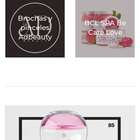
Brochas y
BCL SPA Be
pinceles
Care Love
Adbeauty