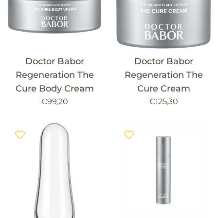
Doctor Babor
Doctor Babor
Regeneration The
Regeneration The
Cure Body Cream
Cure Cream
Precio
Precio
€99,20
€125,30
habitual
habitual