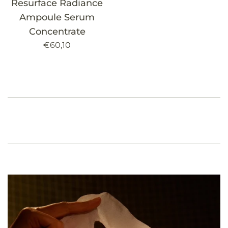
Resurface Radiance
Ampoule Serum
Concentrate
Precio
€60,10
habitual