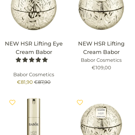
NEW HSR Lifting Eye
NEW HSR Lifting
Cream Babor
Cream Babor
Babor Cosmetics
Precio
€109,00
Babor Cosmetics
habitual
Precio
Precio
€81,90
€87,90
de
habitual
venta