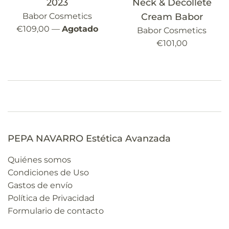
2023
Neck & Decollete
Babor Cosmetics
Cream Babor
Precio
€109,00
—
Agotado
Babor Cosmetics
habitual
Precio
€101,00
habitual
PEPA NAVARRO Estética Avanzada
Quiénes somos
Condiciones de Uso
Gastos de envío
Política de Privacidad
Formulario de contacto