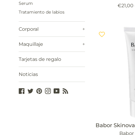
Serum
Precio
€21,00
Tratamiento de labios
habitua
Corporal
+
Maquillaje
+
Tarjetas de regalo
Noticias
Facebook
Twitter
Pinterest
Instagram
YouTube
Blog
Babor Skinova
Babor