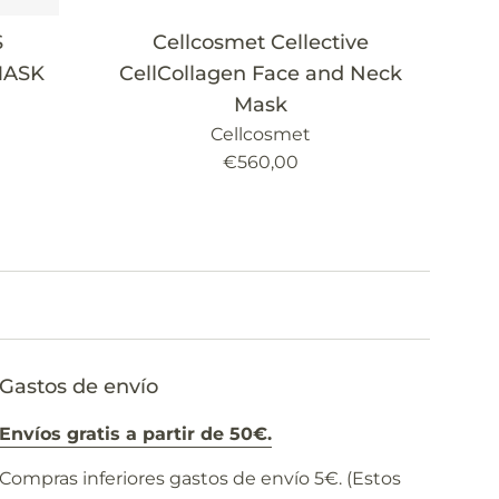
S
Cellcosmet Cellective
MASK
CellCollagen Face and Neck
Mask
Cellcosmet
Precio
€560,00
habitual
Gastos de envío
Envíos gratis a partir de 50€.
Compras inferiores gastos de envío 5€. (Estos