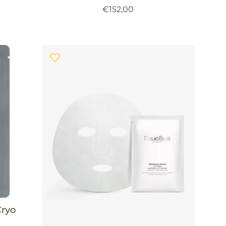
Precio
€152,00
habitual
Cryo