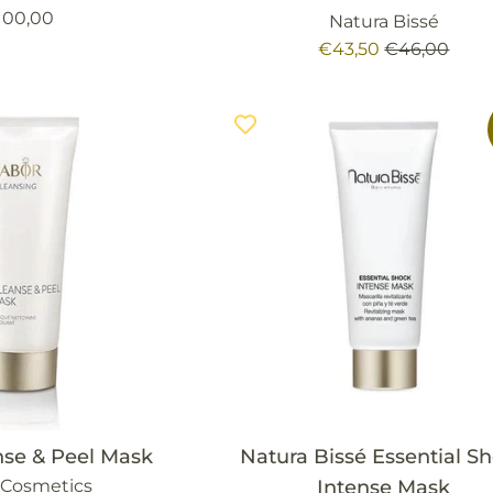
ecio
100,00
Natura Bissé
bitual
Precio
Precio
€43,50
€46,00
de
habitual
venta
nse & Peel Mask
Natura Bissé Essential S
 Cosmetics
Intense Mask