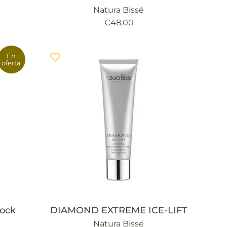
Natura Bissé
Precio
€48,00
habitual
En
oferta
hock
DIAMOND EXTREME ICE-LIFT
Natura Bissé