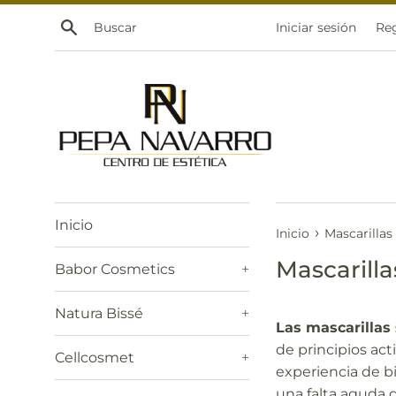
Ir
Buscar
Iniciar sesión
Reg
directamente
al
contenido
Inicio
›
Inicio
Mascarillas
Mascarilla
Babor Cosmetics
+
Natura Bissé
+
Las mascarillas
de principios ac
Cellcosmet
+
experiencia de b
una falta aguda d