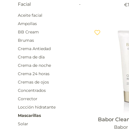
Facial
-
Pr
€
ha
Aceite facial
Ampollas
BB Cream
Brumas
Crema Antiedad
Crema de día
Crema de noche
Crema 24 horas
Cremas de ojos
Concentrados
Corrector
Locción hidratante
Mascarillas
Babor Clea
Solar
Babor