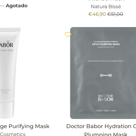
—
Agotado
Natura Bissé
l
Precio
Precio
€46,90
€51,00
de
habitual
venta
ge Purifying Mask
Doctor Babor Hydration 
 Cosmetics
Plumping Mask