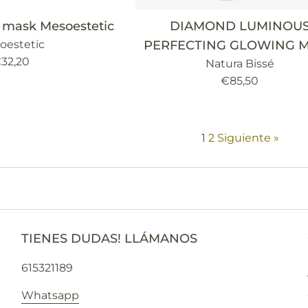
 mask Mesoestetic
DIAMOND LUMINOU
oestetic
PERFECTING GLOWING 
recio
32,20
Natura Bissé
abitual
Precio
€85,50
habitual
1
2
Siguiente »
TIENES DUDAS! LLÁMANOS
615321189
Whatsapp