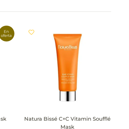
En
oferta
ask
Natura Bissé C+C Vitamin Soufflé
Mask