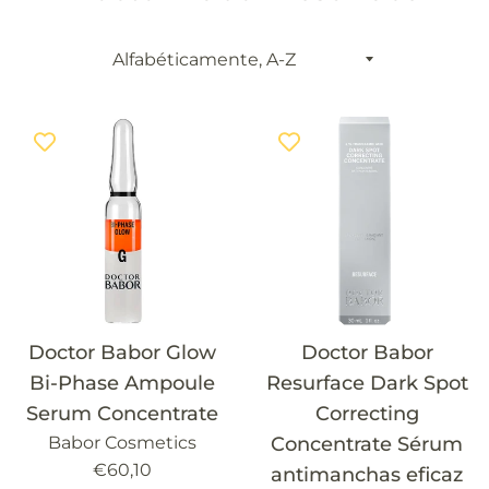
Ordenar
por
Doctor Babor Glow
Doctor Babor
Bi-Phase Ampoule
Resurface Dark Spot
Serum Concentrate
Correcting
Babor Cosmetics
Concentrate Sérum
Precio
€60,10
antimanchas eficaz