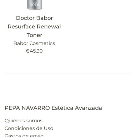
Doctor Babor
Resurface Renewal
Toner
Babor Cosmetics
Precio
€45,30
habitual
PEPA NAVARRO Estética Avanzada
Quiénes somos
Condiciones de Uso
Gastos de envío