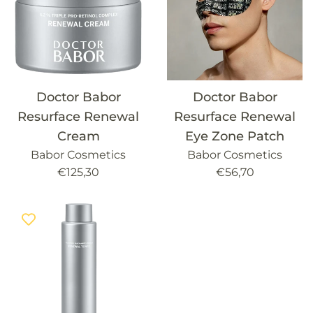
Doctor Babor
Doctor Babor
Resurface Renewal
Resurface Renewal
Cream
Eye Zone Patch
Babor Cosmetics
Babor Cosmetics
Precio
Precio
€125,30
€56,70
habitual
habitual