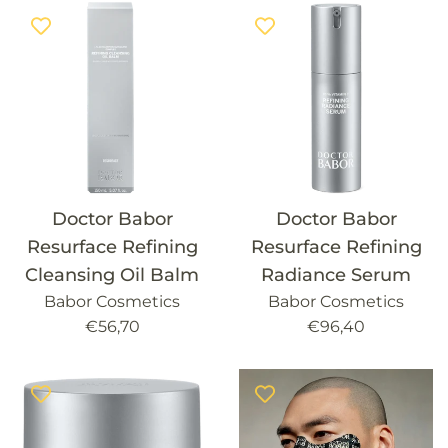
Doctor Babor
Doctor Babor
Resurface Refining
Resurface Refining
Cleansing Oil Balm
Radiance Serum
Babor Cosmetics
Babor Cosmetics
Precio
Precio
€56,70
€96,40
habitual
habitual