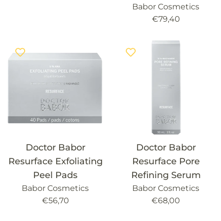
habitual
Babor Cosmetics
Precio
€79,40
habitual
Doctor Babor
Doctor Babor
Resurface Exfoliating
Resurface Pore
Peel Pads
Refining Serum
Babor Cosmetics
Babor Cosmetics
Precio
Precio
€56,70
€68,00
habitual
habitual