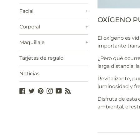
Facial
+
OXÍGENO P
Corporal
+
El oxígeno es vi
Maquillaje
+
importante trans
Tarjetas de regalo
¿Pero qué ocurre 
larga distancia, 
Noticias
Revitalizante, pu
luminosidad y fre
Facebook
Twitter
Pinterest
Instagram
YouTube
Blog
Disfruta de esta
ambiental, el est