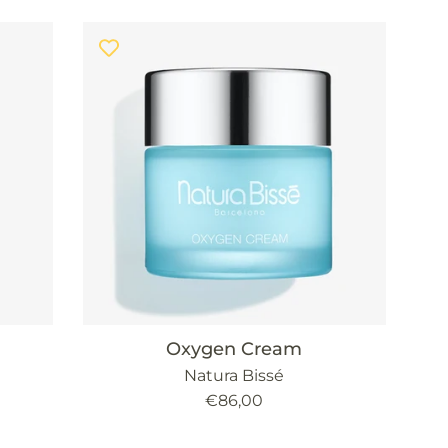
Oxygen Cream
Natura Bissé
Precio
€86,00
habitual