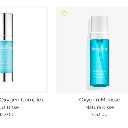
é Oxygen Complex
Oxygen Mousse
ra Bissé
Natura Bissé
recio
Precio
122,00
€53,00
abitual
habitual