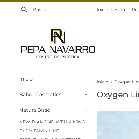
Ir
Buscar
Iniciar sesión
Reg
directamente
al
contenido
Inicio
›
Inicio
Oxygen Lin
Oxygen Li
Babor Cosmetics
+
Natura Bissé
-
NEW DIAMOND WELL-LIVING
C+C VITAMIN LINE