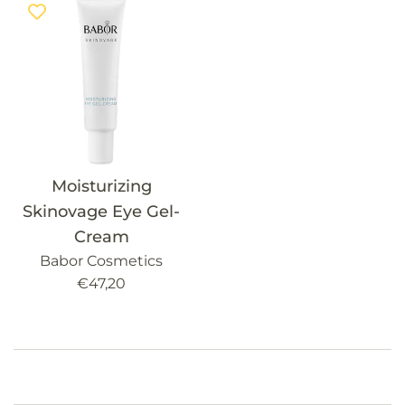
Moisturizing
Skinovage Eye Gel-
Cream
Babor Cosmetics
Precio
€47,20
habitual