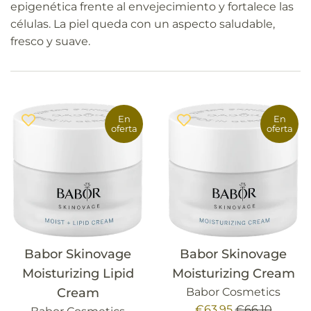
epigenética frente al envejecimiento y fortalece las
células. La piel queda con un aspecto saludable,
fresco y suave.
En
En
oferta
oferta
Babor Skinovage
Babor Skinovage
Moisturizing Lipid
Moisturizing Cream
Cream
Babor Cosmetics
Precio
Precio
€63,95
€66,10