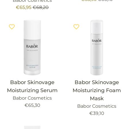
Babor Cosmetics
de
habitual
Precio
Precio
€65,95
€68,20
venta
de
habitual
venta
Babor Skinovage
Babor Skinovage
Moisturizing Serum
Moisturizing Foam
Babor Cosmetics
Mask
Precio
€65,30
Babor Cosmetics
habitual
Precio
€39,10
habitual