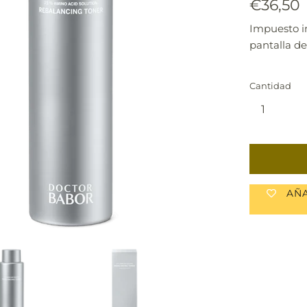
Precio
€36,50
habitual
Impuesto i
pantalla de
Cantidad
AÑA