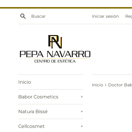
Ir
directamente
Buscar
Iniciar sesión
Reg
al
contenido
Inicio
›
Inicio
Doctor Bab
Babor Cosmetics
+
Natura Bissé
+
Cellcosmet
+