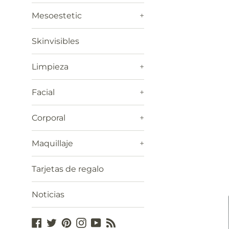
Mesoestetic
+
Skinvisibles
Limpieza
+
Facial
+
Corporal
+
Maquillaje
+
Tarjetas de regalo
Noticias
Facebook
Twitter
Pinterest
Instagram
YouTube
Blog