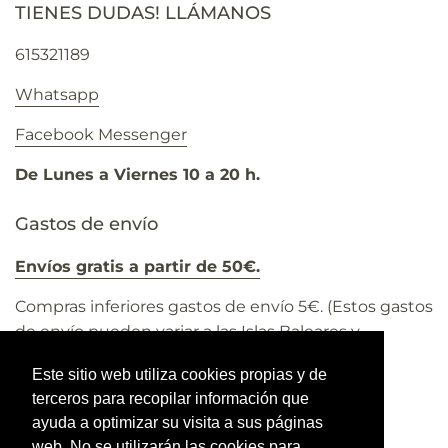
TIENES DUDAS! LLÁMANOS
615321189
Whatsapp
Facebook Messenger
De Lunes a Viernes 10 a 20 h.
Gastos de envío
Envíos gratis a partir de 50€.
Compras inferiores gastos de envío 5€. (Estos gastos
de envío pueden variar a las Islas Baleares y
Canarias).
Este sitio web utiliza cookies propias y de
Todos los precios incluyen el 21% IVA
terceros para recopilar información que
ayuda a optimizar su visita a sus páginas
web. No se utilizarán las cookies para